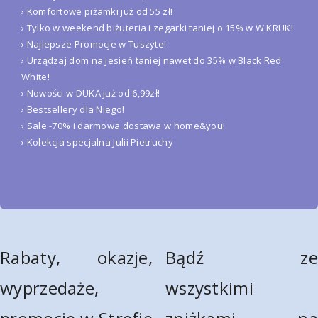
› Komfortowe piżamki już od 55 zł!
› Tylko w weekend biżuteria i zegarki taniej o 15% w W.KRUK!
› Najlepsze Promocje w Tuszyte!
› Urządzaj dom na jesień taniej nawet do 35% w Black Red
White!
› Nowości w DUKA już od 6,99zł!
› Bestsellery dla Niego!
› Sale -70% i darmowa dostawa w home&you!
› Kolekcja specjalna Julii Pietruchy
Rabaty, okazje,
Bądź ze
wyprzedaże,
wszystkimi