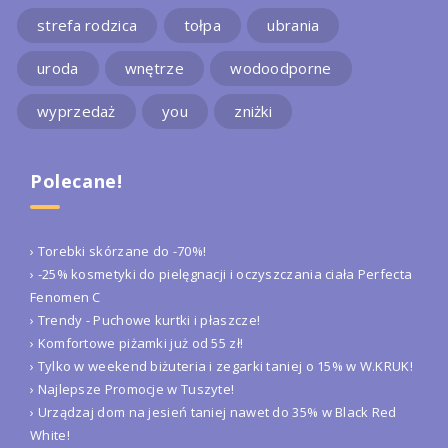
strefa rodzica
tołpa
ubrania
uroda
wnętrze
wodoodporne
wyprzedaż
you
zniżki
Polecane!
› Torebki skórzane do -70%!
› -25% kosmetyki do pielęgnacji i oczyszczania ciała Perfecta
Fenomen C
› Trendy - Puchowe kurtki i płaszcze!
› Komfortowe piżamki już od 55 zł!
› Tylko w weekend biżuteria i zegarki taniej o 15% w W.KRUK!
› Najlepsze Promocje w Tuszyte!
› Urządzaj dom na jesień taniej nawet do 35% w Black Red
White!