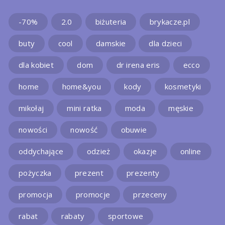
-70%
2.0
biżuteria
brykacze.pl
buty
cool
damskie
dla dzieci
dla kobiet
dom
dr irena eris
ecco
home
home&you
kody
kosmetyki
mikołaj
mini ratka
moda
męskie
nowości
nowość
obuwie
oddychające
odzież
okazje
online
pożyczka
prezent
prezenty
promocja
promocje
przeceny
rabat
rabaty
sportowe