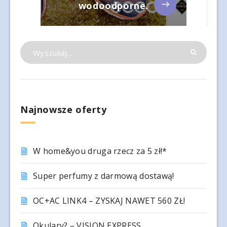
wodoodporne.
Najnowsze oferty
W home&you druga rzecz za 5 zł!*
Super perfumy z darmową dostawą!
OC+AC LINK4 – ZYSKAJ NAWET 560 ZŁ!
Okulary? – VISION EXPRESS