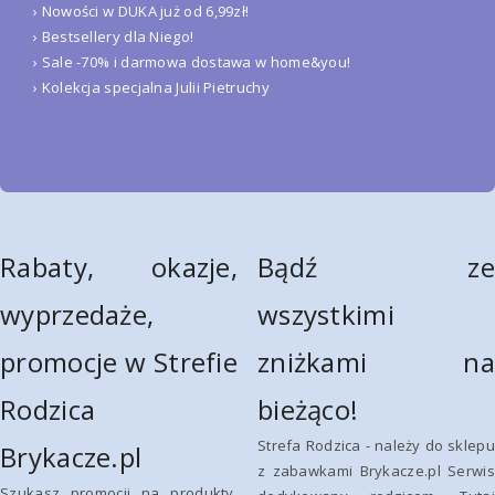
› Nowości w DUKA już od 6,99zł!
› Bestsellery dla Niego!
› Sale -70% i darmowa dostawa w home&you!
› Kolekcja specjalna Julii Pietruchy
Rabaty, okazje,
Bądź ze
wyprzedaże,
wszystkimi
promocje w Strefie
zniżkami na
Rodzica
bieżąco!
Strefa Rodzica - należy do sklepu
Brykacze.pl
z zabawkami Brykacze.pl Serwis
Szukasz promocji na produkty,