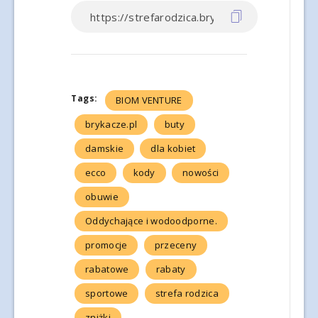
Tags:
BIOM VENTURE
brykacze.pl
buty
damskie
dla kobiet
ecco
kody
nowości
obuwie
Oddychające i wodoodporne.
promocje
przeceny
rabatowe
rabaty
sportowe
strefa rodzica
zniżki