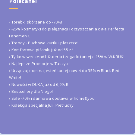
Polecane!
› Torebki skórzane do -70%!
› -25% kosmetyki do pielęgnacji i oczyszczania ciała Perfecta
Fenomen C
› Trendy - Puchowe kurtki i płaszcze!
› Komfortowe piżamki już od 55 zł!
› Tylko w weekend biżuteria i zegarki taniej o 15% w W.KRUK!
› Najlepsze Promocje w Tuszyte!
› Urządzaj dom na jesień taniej nawet do 35% w Black Red
White!
› Nowości w DUKA już od 6,99zł!
› Bestsellery dla Niego!
› Sale -70% i darmowa dostawa w home&you!
› Kolekcja specjalna Julii Pietruchy