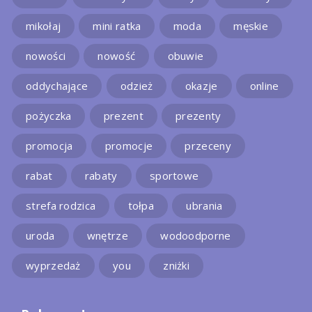
mikołaj
mini ratka
moda
męskie
nowości
nowość
obuwie
oddychające
odzież
okazje
online
pożyczka
prezent
prezenty
promocja
promocje
przeceny
rabat
rabaty
sportowe
strefa rodzica
tołpa
ubrania
uroda
wnętrze
wodoodporne
wyprzedaż
you
zniżki