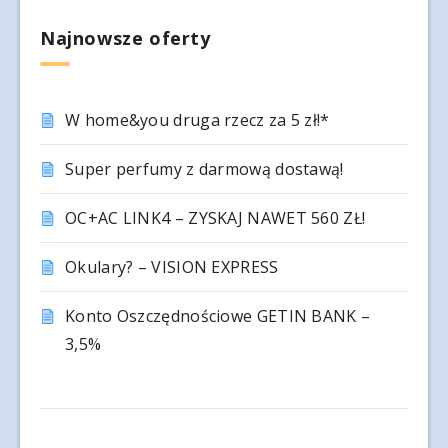
Najnowsze oferty
W home&you druga rzecz za 5 zł!*
Super perfumy z darmową dostawą!
OC+AC LINK4 – ZYSKAJ NAWET 560 ZŁ!
Okulary? – VISION EXPRESS
Konto Oszczędnościowe GETIN BANK –
3,5%