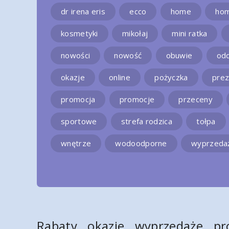
dr irena eris
ecco
home
ho
kosmetyki
mikołaj
mini ratka
nowości
nowość
obuwie
od
okazje
online
pożyczka
prez
promocja
promocje
przeceny
sportowe
strefa rodzica
tołpa
wnętrze
wodoodporne
wyprzeda
Rabaty, okazje, wyprzedaże, pr