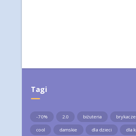
Tagi
-70%
2.0
biżuteria
brykacze
cool
damskie
dla dzieci
dla 