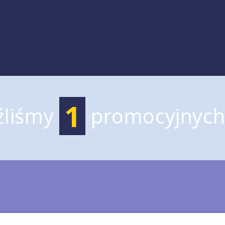
1
źliśmy
promocyjnych 