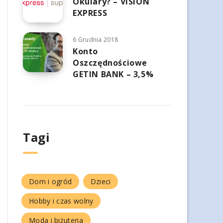
Okulary? – VISION
EXPRESS
6 Grudnia 2018
Konto
Oszczędnościowe
GETIN BANK – 3,5%
Tagi
Dom i ogród
Dzieci
Hobby i czas wolny
Moda i biżuteria