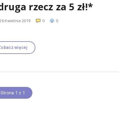
uga rzecz za 5 zł!*
26 Kwietnia 2019
0
0
Zobacz więcej
Strona 1 z 1