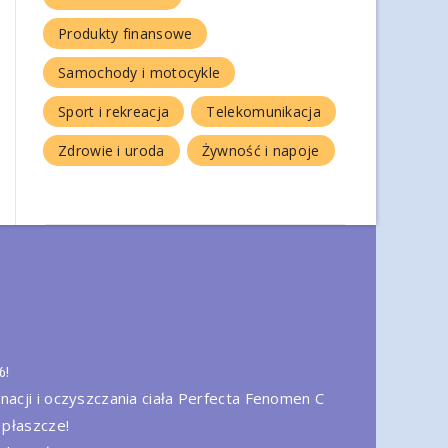
Produkty finansowe
Samochody i motocykle
Sport i rekreacja
Telekomunikacja
Zdrowie i uroda
Żywność i napoje
%!
nacji i oczyszczania ciała Perfecta Fenomen C
 płaszcze!