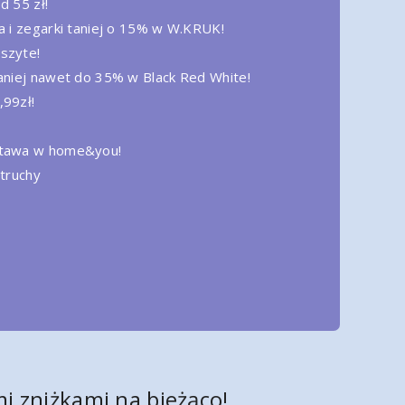
d 55 zł!
a i zegarki taniej o 15% w W.KRUK!
szyte!
taniej nawet do 35% w Black Red White!
,99zł!
stawa w home&you!
etruchy
i zniżkami na bieżąco!