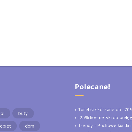
Polecane!
› Torebki skórzane do -70
.pl
buty
› -25% kosmetyki do pielęg
› Trendy - Puchowe kurtki i
kobiet
dom