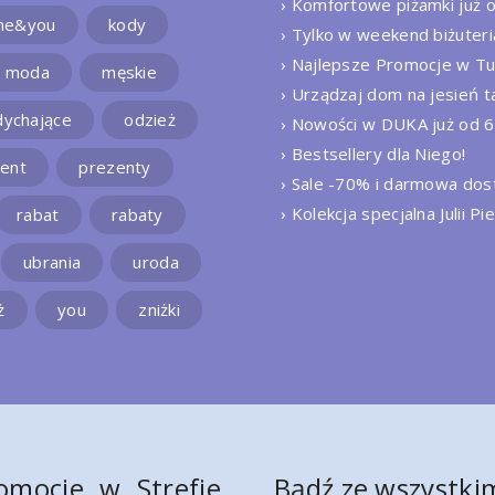
› Komfortowe piżamki już o
me&you
kody
› Tylko w weekend biżuteri
› Najlepsze Promocje w Tu
moda
męskie
› Urządzaj dom na jesień 
dychające
odzież
› Nowości w DUKA już od 6
› Bestsellery dla Niego!
ent
prezenty
› Sale -70% i darmowa do
› Kolekcja specjalna Julii Pi
rabat
rabaty
ubrania
uroda
ż
you
zniżki
omocje w Strefie
Bądź ze wszystkim