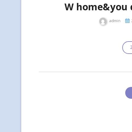
W home&you dr
admin