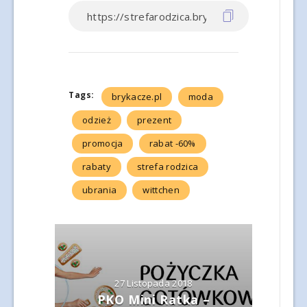
Tags:
brykacze.pl
moda
odzież
prezent
promocja
rabat -60%
rabaty
strefa rodzica
ubrania
wittchen
27 Listopada 2018
PKO Mini Ratka –