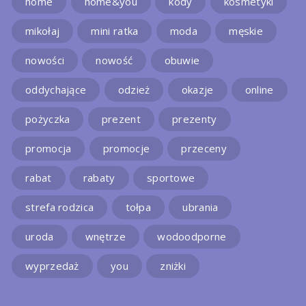
home
home&you
kody
kosmetyki
mikołaj
mini ratka
moda
męskie
nowości
nowość
obuwie
oddychające
odzież
okazje
online
pożyczka
prezent
prezenty
promocja
promocje
przeceny
rabat
rabaty
sportowe
strefa rodzica
tołpa
ubrania
uroda
wnętrze
wodoodporne
wyprzedaż
you
zniżki