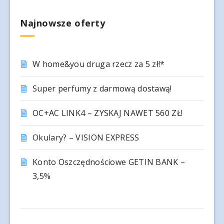
Najnowsze oferty
W home&you druga rzecz za 5 zł!*
Super perfumy z darmową dostawą!
OC+AC LINK4 – ZYSKAJ NAWET 560 ZŁ!
Okulary? – VISION EXPRESS
Konto Oszczędnościowe GETIN BANK –
3,5%