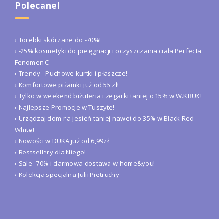
Polecane!
› Torebki skórzane do -70%!
› -25% kosmetyki do pielęgnacji i oczyszczania ciała Perfecta
Fenomen C
› Trendy - Puchowe kurtki i płaszcze!
› Komfortowe piżamki już od 55 zł!
› Tylko w weekend biżuteria i zegarki taniej o 15% w W.KRUK!
› Najlepsze Promocje w Tuszyte!
› Urządzaj dom na jesień taniej nawet do 35% w Black Red
White!
› Nowości w DUKA już od 6,99zł!
› Bestsellery dla Niego!
› Sale -70% i darmowa dostawa w home&you!
› Kolekcja specjalna Julii Pietruchy